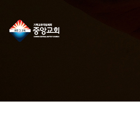
콘
텐
츠
로
건
너
뛰
기