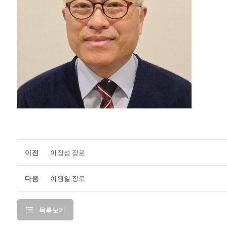
이전
이장섭 장로
다음
이원일 장로
목록보기