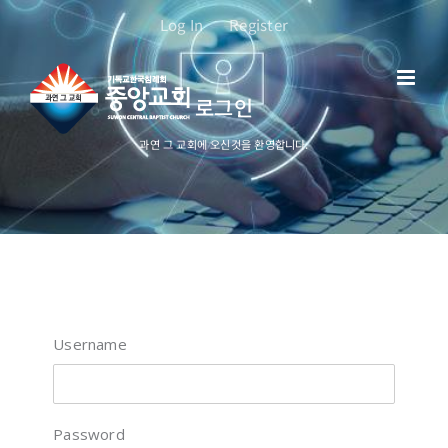
콘
Log In
Register
텐
츠
로
로그인
건
너
과연 그 교회에 오신것을 환영합니다.
뛰
기
Username
Password