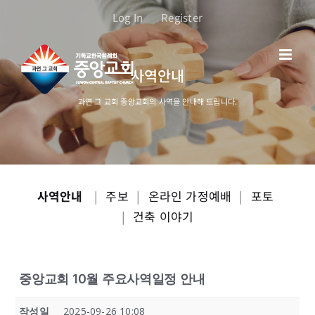
콘
Log In
Register
텐
츠
로
사역안내
건
너
과연 그 교회 중앙교회의 사역을 안내해 드립니다.
뛰
기
사역안내
|
주보
|
온라인 가정예배
|
포토
|
건축 이야기
중앙교회 10월 주요사역일정 안내
작성일
2025-09-26 10:08