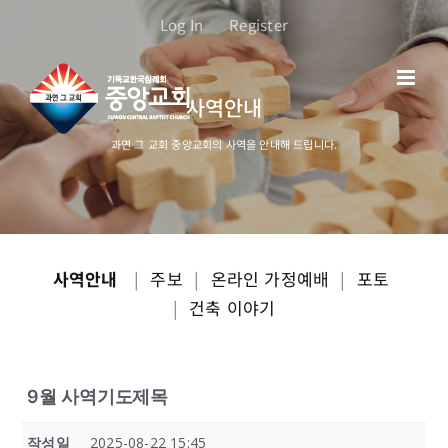
콘
Log In
Register
텐
츠
로
사역안내
건
너
과연 그 교회 중앙교회의 사역을 안내해 드립니다.
뛰
기
사역안내
|
주보
|
온라인 가정예배
|
포토
|
건축 이야기
9월 사역기도제목
작성일
2025-08-22 15:45