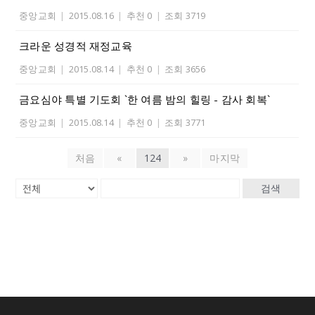
중앙교회
|
2015.08.16
|
추천 0
|
조회 3719
크라운 성경적 재정교육
중앙교회
|
2015.08.14
|
추천 0
|
조회 3656
금요심야 특별 기도회 `한 여름 밤의 힐링 - 감사 회복`
중앙교회
|
2015.08.14
|
추천 0
|
조회 3771
처음
«
124
»
마지막
검색