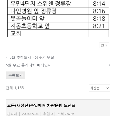
인쇄
«
5월 추천도서 - 생수의 우물
5월 수요 홀리터치 예배안내
»
목록보기
전체 1,155
교동(새성전)주일예배 차량운행 노선표
관리자
|
2025.05.04
|
추천 0
|
조회 78786