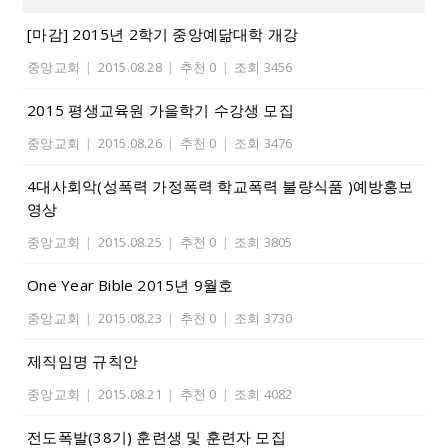
[마감] 2015년 2학기 중앙예닮대학 개강
중앙교회
|
2015.08.28
|
추천 0
|
조회 3456
2015 평생교육원 가을학기 수강생 모집
중앙교회
|
2015.08.26
|
추천 0
|
조회 3476
4대사회악(성폭력 가정폭력 학교폭력 불량식품 )예방홍보
영상
중앙교회
|
2015.08.25
|
추천 0
|
조회 3805
One Year Bible 2015년 9월호
중앙교회
|
2015.08.23
|
추천 0
|
조회 3730
제직임명 규칙안
중앙교회
|
2015.08.21
|
추천 0
|
조회 4082
전도폭발(38기) 훈련생 및 훈련자 모집