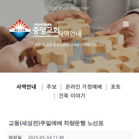
콘
Log In
Register
텐
츠
로
사역안내
건
너
과연 그 교회 중앙교회의 사역을 안내해 드립니다.
뛰
기
사역안내
|
주보
|
온라인 가정예배
|
포토
|
건축 이야기
교동(새성전)주일예배 차량운행 노선표
작성일
2025-05-04 11:49