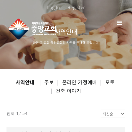
콘
Log In
Register
텐
츠
로
사역안내
건
너
과연 그 교회 중앙교회의 사역을 안내해 드립니다.
뛰
기
사역안내
|
주보
|
온라인 가정예배
|
포토
|
건축 이야기
전체 1,154