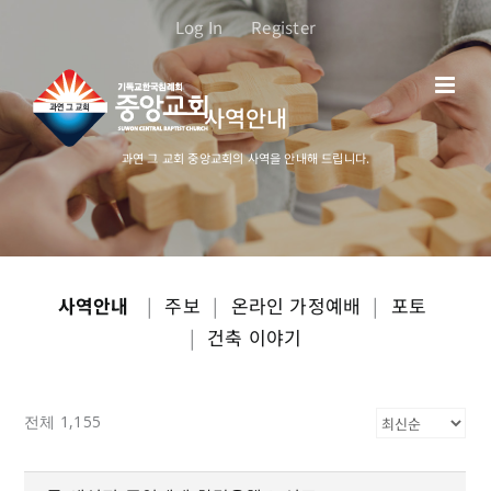
콘
Log In
Register
텐
츠
로
사역안내
건
너
과연 그 교회 중앙교회의 사역을 안내해 드립니다.
뛰
기
사역안내
|
주보
|
온라인 가정예배
|
포토
|
건축 이야기
전체 1,155