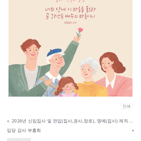
인쇄
«
2026년 신임집사 및 전입(집사,권사,장로), 명예(집사) 제직 지원 안내
입당 감사 부흥회
»