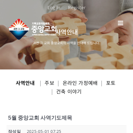
콘
Log In
Register
텐
츠
로
사역안내
건
너
과연 그 교회 중앙교회의 사역을 안내해 드립니다.
뛰
기
사역안내
|
주보
|
온라인 가정예배
|
포토
|
건축 이야기
5월 중앙교회 사역기도제목
작성일
2025-05-01 07:25