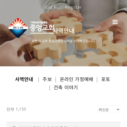
콘
Log In
Register
텐
츠
로
사역안내
건
너
과연 그 교회 중앙교회의 사역을 안내해 드립니다.
뛰
기
사역안내
|
주보
|
온라인 가정예배
|
포토
|
건축 이야기
전체 1,155