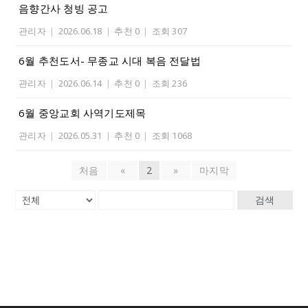
음향간사 청빙 공고
관리자
|
2026.06.18
|
추천 0
|
조회 307
6월 추천도서- 무종교 시대 복음 전달법
관리자
|
2026.06.14
|
추천 0
|
조회 236
6월 중앙교회 사역기도제목
관리자
|
2026.05.31
|
추천 0
|
조회 1068
처음
«
2
»
마지막
검색