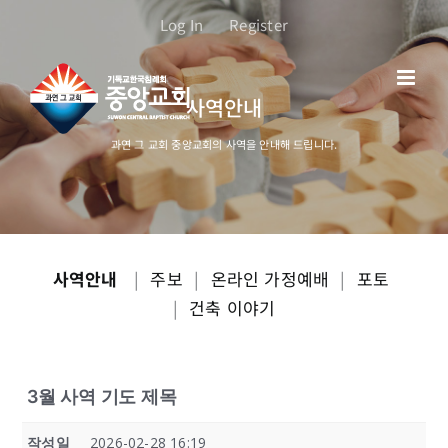
콘
Log In
Register
텐
츠
로
사역안내
건
너
과연 그 교회 중앙교회의 사역을 안내해 드립니다.
뛰
기
사역안내
|
주보
|
온라인 가정예배
|
포토
|
건축 이야기
3월 사역 기도 제목
작성일
2026-02-28 16:19