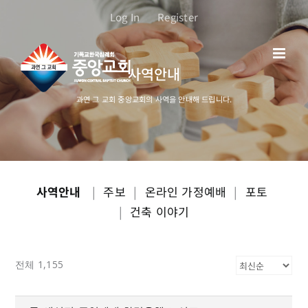
콘
Log In
Register
텐
츠
로
사역안내
건
너
과연 그 교회 중앙교회의 사역을 안내해 드립니다.
뛰
기
사역안내
|
주보
|
온라인 가정예배
|
포토
|
건축 이야기
전체 1,155