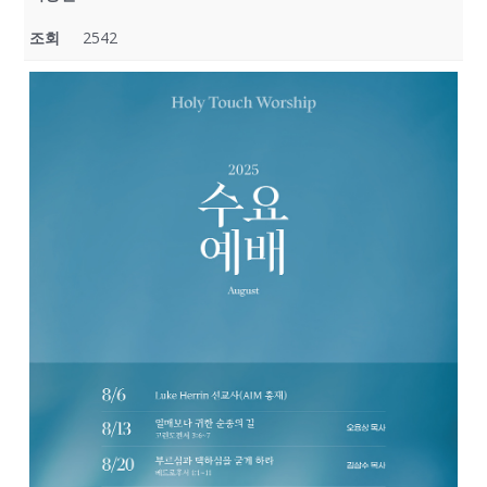
조회
2542