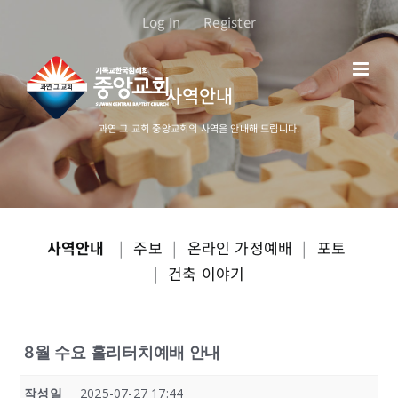
콘
Log In
Register
텐
츠
로
사역안내
건
너
과연 그 교회 중앙교회의 사역을 안내해 드립니다.
뛰
기
사역안내
|
주보
|
온라인 가정예배
|
포토
|
건축 이야기
8월 수요 홀리터치예배 안내
작성일
2025-07-27 17:44