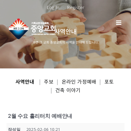
콘
Log In
Register
텐
츠
로
사역안내
건
너
과연 그 교회 중앙교회의 사역을 안내해 드립니다.
뛰
기
사역안내
|
주보
|
온라인 가정예배
|
포토
|
건축 이야기
2월 수요 홀리터치 예배안내
작성일
2025-02-06 10:21