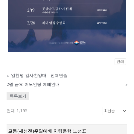
인쇄
«
일천명 감사찬양대 - 전체연습
2월 금요 어노인팅 예배안내
»
목록보기
전체 1,155
교동(새성전)주일예배 차량운행 노선표