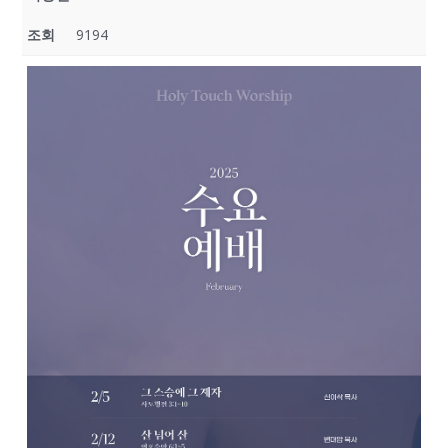
조회
9194