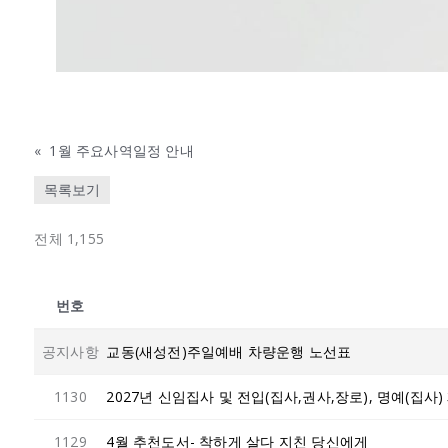
«
1월 주요사역일정 안내
목록보기
전체 1,155
번호
공지사항
교동(새성전)주일예배 차량운행 노선표
1130
2027년 신임집사 및 전입(집사,권사,장로), 명예(집사)
1129
4월 추천도서- 착하게 살다 지친 당신에게