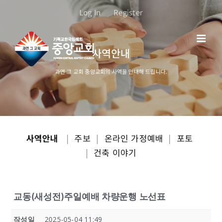
콘
Log In
Register
텐
츠
로
사역안내
건
너
과연 그 교회 중앙교회의 사역을 안내해 드립니다.
뛰
기
사역안내
|
주보
|
온라인 가정예배
|
포토
|
건축 이야기
교동(새성전)주일예배 차량운행 노선표
작성일
2025-05-04 11:49