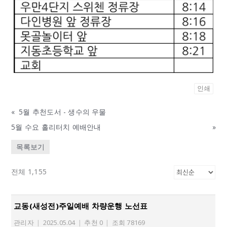
인쇄
«
5월 추천도서 - 생수의 우물
5월 수요 홀리터치 예배안내
»
목록보기
전체 1,155
교동(새성전)주일예배 차량운행 노선표
관리자
|
2025.05.04
|
추천 0
|
조회 78169