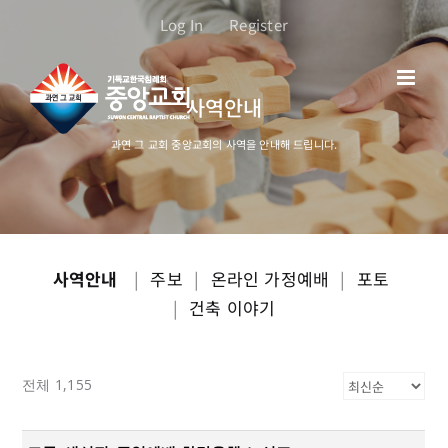
콘
Log In
Register
텐
츠
로
사역안내
건
너
과연 그 교회 중앙교회의 사역을 안내해 드립니다.
뛰
기
사역안내
|
주보
|
온라인 가정예배
|
포토
|
건축 이야기
전체 1,155