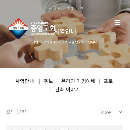
콘
Log In
Register
텐
츠
로
사역안내
건
너
과연 그 교회 중앙교회의 사역을 안내해 드립니다.
뛰
기
사역안내
|
주보
|
온라인 가정예배
|
포토
|
건축 이야기
전체 1,155