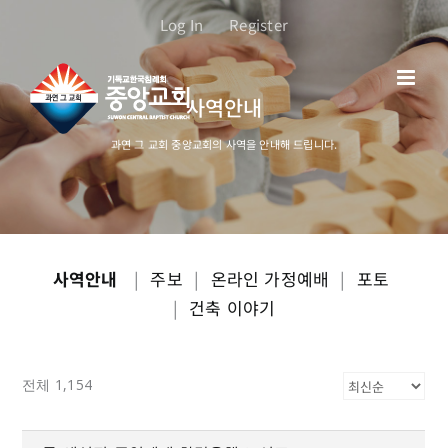
콘
Log In
Register
텐
츠
로
사역안내
건
너
과연 그 교회 중앙교회의 사역을 안내해 드립니다.
뛰
기
사역안내
|
주보
|
온라인 가정예배
|
포토
|
건축 이야기
전체 1,154