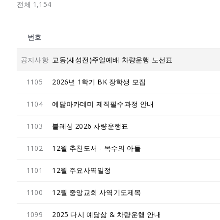
전체 1,154
번호
공지사항
교동(새성전)주일예배 차량운행 노선표
1105
2026년 1학기 BK 장학생 모집
1104
예닮아카데미 제직필수과정 안내
1103
블레싱 2026 차량운행표
1102
12월 추천도서 - 목수의 아들
1101
12월 주요사역일정
1100
12월 중앙교회 사역기도제목
1099
2025 다시 예닮삶 & 차량운행 안내