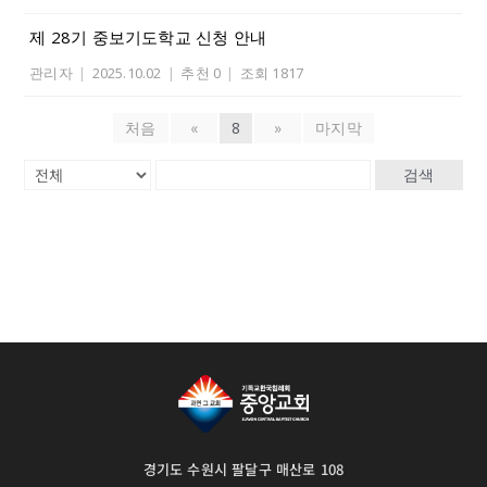
제 28기 중보기도학교 신청 안내
관리자
|
2025.10.02
|
추천 0
|
조회 1817
처음
«
8
»
마지막
검색
경기도 수원시 팔달구 매산로 108