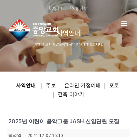
콘
Log In
Register
텐
츠
로
사역안내
건
너
과연 그 교회 중앙교회의 사역을 안내해 드립니다.
뛰
기
사역안내
|
주보
|
온라인 가정예배
|
포토
|
건축 이야기
2025년 어린이 음악그룹 JASH 신입단원 모집
작성일
2024-12-07 16:10