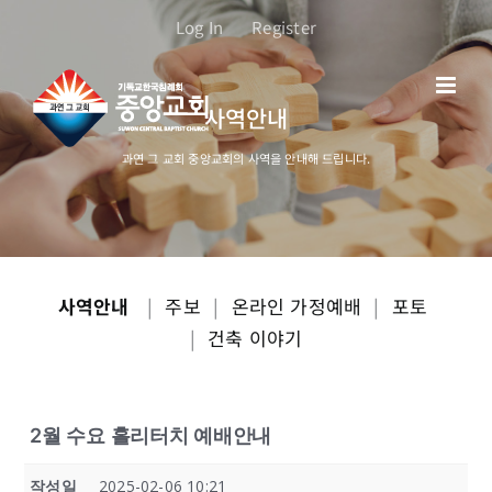
콘
Log In
Register
텐
츠
로
사역안내
건
너
과연 그 교회 중앙교회의 사역을 안내해 드립니다.
뛰
기
사역안내
|
주보
|
온라인 가정예배
|
포토
|
건축 이야기
2월 수요 홀리터치 예배안내
작성일
2025-02-06 10:21