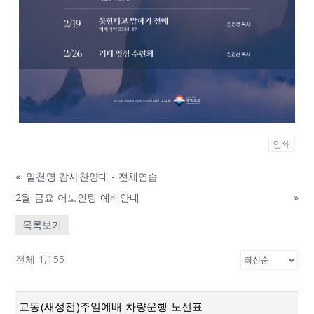
인쇄
«
일천명 감사찬양대 - 전체연습
2월 금요 어노인팅 예배안내
»
목록보기
전체 1,155
교동(새성전)주일예배 차량운행 노선표