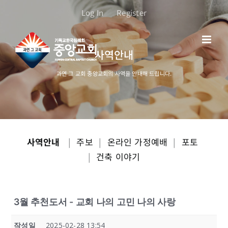
콘
Log In
Register
텐
츠
로
사역안내
건
너
과연 그 교회 중앙교회의 사역을 안내해 드립니다.
뛰
기
사역안내
|
주보
|
온라인 가정예배
|
포토
|
건축 이야기
3월 추천도서 - 교회 나의 고민 나의 사랑
작성일
2025-02-28 13:54