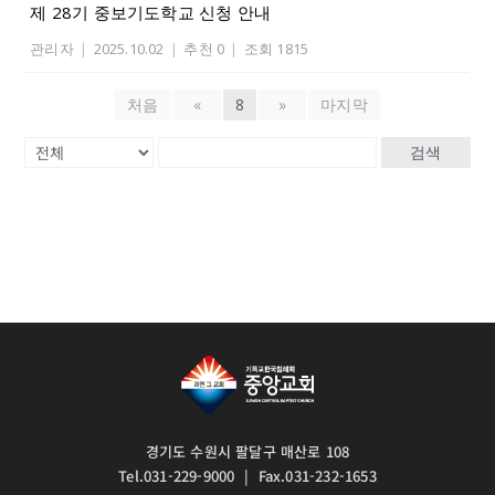
제 28기 중보기도학교 신청 안내
관리자
|
2025.10.02
|
추천 0
|
조회 1815
처음
«
8
»
마지막
검색
경기도 수원시 팔달구 매산로 108
Tel.031-229-9000 | Fax.031-232-1653