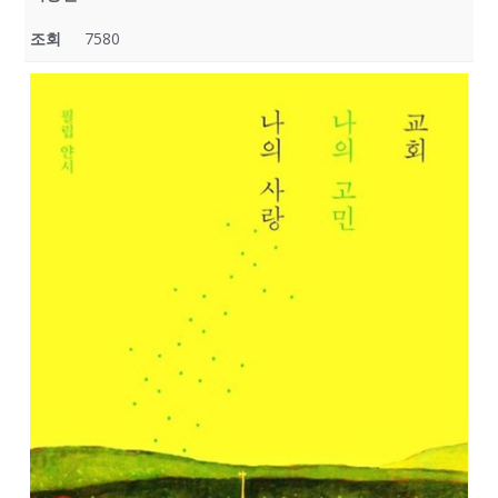
조회
7580