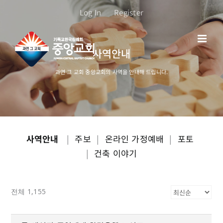
콘
Log In
Register
텐
츠
로
사역안내
건
너
과연 그 교회 중앙교회의 사역을 안내해 드립니다.
뛰
기
사역안내
|
주보
|
온라인 가정예배
|
포토
|
건축 이야기
전체 1,155