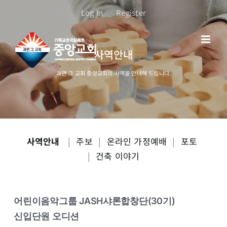
콘
Log In
Register
텐
츠
로
사역안내
건
너
과연 그 교회 중앙교회의 사역을 안내해 드립니다.
뛰
기
사역안내
|
주보
|
온라인 가정예배
|
포토
|
건축 이야기
어린이음악그룹 JASH샤론합창단(30기)
신입단원 오디션