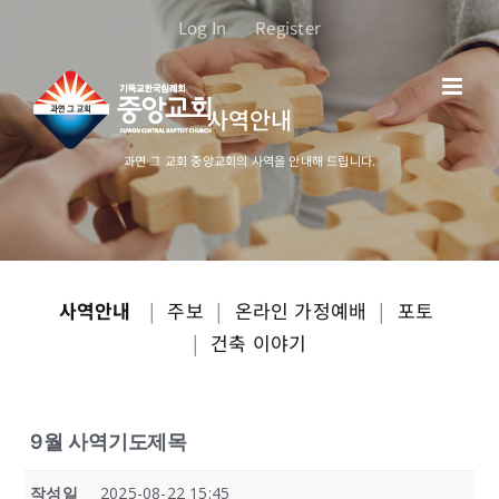
콘
Log In
Register
텐
츠
로
사역안내
건
너
과연 그 교회 중앙교회의 사역을 안내해 드립니다.
뛰
기
사역안내
|
주보
|
온라인 가정예배
|
포토
|
건축 이야기
9월 사역기도제목
작성일
2025-08-22 15:45