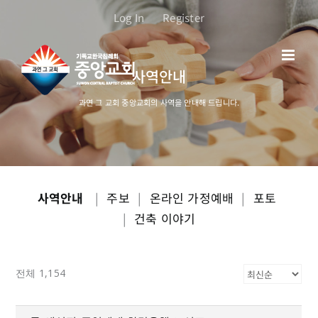
콘
Log In
Register
텐
츠
로
사역안내
건
너
과연 그 교회 중앙교회의 사역을 안내해 드립니다.
뛰
기
사역안내
|
주보
|
온라인 가정예배
|
포토
|
건축 이야기
전체 1,154