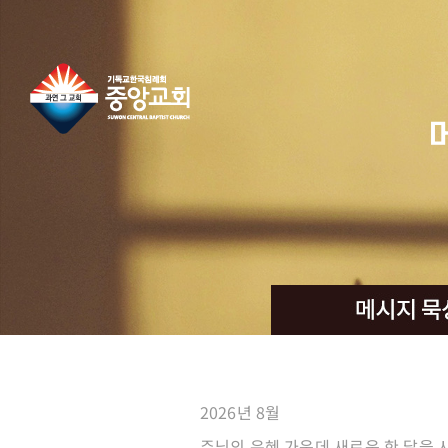
콘
텐
츠
로
건
너
뛰
기
2026년 8월
주님의 은혜 가운데 새로운 한 달을 