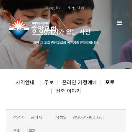
콘
Log In
Register
텐
츠
로
이야기가 있는 사진
건
너
과연 그 교회 중앙교회의 이야기를 전해드립니다.
뛰
기
사역안내
|
주보
|
온라인 가정예배
|
포토
|
건축 이야기
작성자
관리자
작성일
2026-01-18 20:25
조회
1002