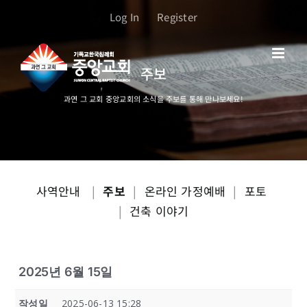
콘
Log In
Register
텐
츠
로
주보
건
너
과연 그 교회 중앙교회의 소식을 주보를 통해 만나보세요!
뛰
기
사역안내
|
주보
|
온라인 가정예배
|
포토
|
건축 이야기
2025년 6월 15일
작성일
2025-06-13 15:28