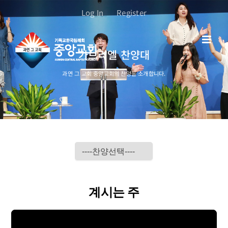
콘
Log In
Register
텐
츠
로
가브리엘 찬양대
건
너
과연 그 교회 중앙교회의 찬양을 소개합니다.
뛰
기
계시는 주