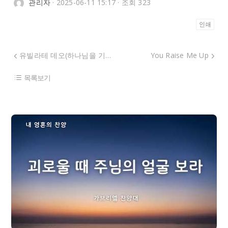
관리자
· 2025-06-11 15:17 · 조회 323
인쇄
유빌라테 데오(하나님을 기뻐하라)
You Raise Me Up
목록보기