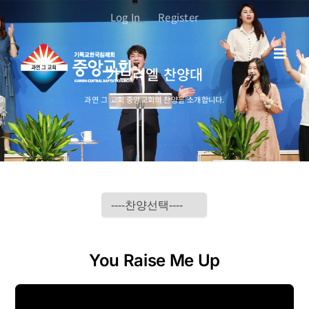
콘
Log In
Register
텐
츠
로
가브리엘 찬양대
건
너
과연 그 교회 중앙교회의 찬양을 소개합니다.
뛰
기
You Raise Me Up