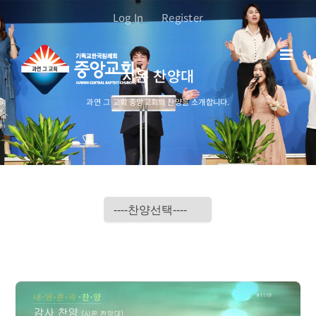
콘
Log In
Register
텐
츠
로
시온 찬양대
건
너
과연 그 교회 중앙교회의 찬양을 소개합니다.
뛰
기