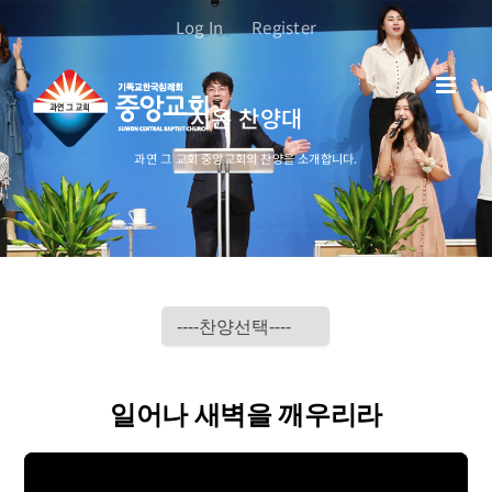
콘
Log In
Register
텐
츠
로
시온 찬양대
건
너
과연 그 교회 중앙교회의 찬양을 소개합니다.
뛰
기
일어나 새벽을 깨우리라