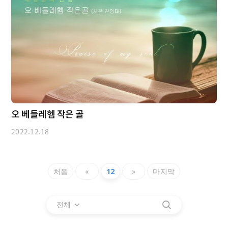
오 베들레헴 작은 골
2022.12.18
처음
«
12
»
마지막
전체