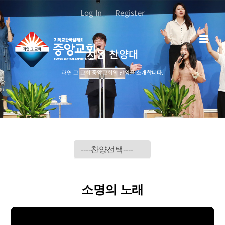
콘
Log In
Register
텐
츠
로
시온 찬양대
건
너
과연 그 교회 중앙교회의 찬양을 소개합니다.
뛰
기
소명의 노래