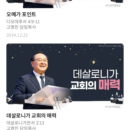
오메가 포인트
디모데후서 4:9-11
고명진 담임목사
2024.12.22
데살로니가 교회의 매력
데살로니가전서 2:13
고명진 담임목사