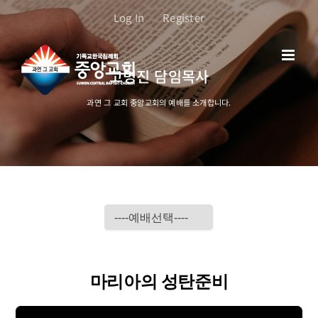
콘
Log In
Register
텐
츠
로
고명진 담임목사
건
너
과연 그 교회 중앙교회의 예배를 소개합니다.
뛰
기
마리아의 성탄준비