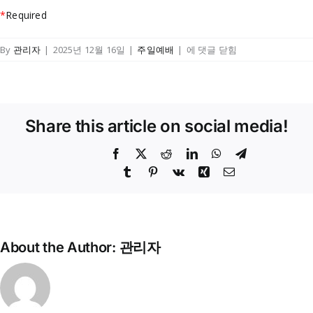
*
Required
주
By
관리자
|
2025년 12월 16일
|
주일예배
|
에 댓글 닫힘
일
예
배-25.12.14
Share this article on social media!
Facebook
X
Reddit
LinkedIn
WhatsApp
Telegram
Tumblr
Pinterest
Vk
Xing
이
메
일
About the Author:
관리자