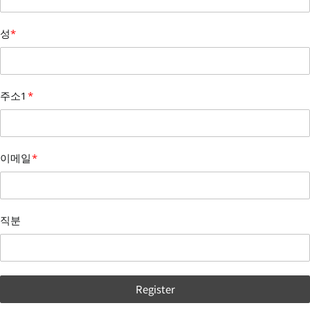
성
*
주소1
*
이메일
*
직분