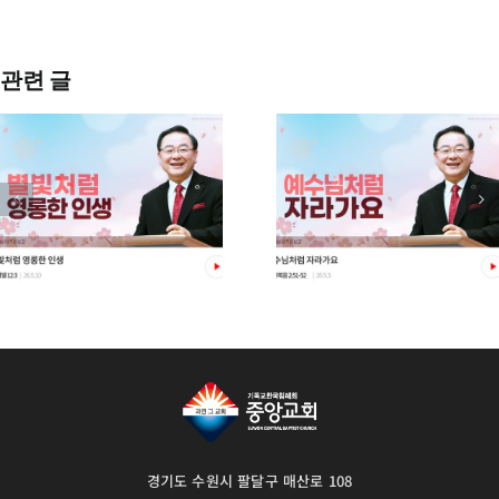
관련 글
0
주일예배-26.5.03
주일예배-26.
경기도 수원시 팔달구 매산로 108