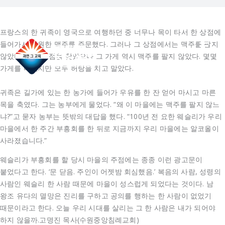
콘
텐
Log In
Register
츠
프랑스의 한 귀족이 영국으로 여행하던 중 너무나 목이 타서 한 상점에
로
들어가서 시원한 맥주를 주문했다. 그러나 그 상점에서는 맥주를 팔지
건
않았다. 다른 상점을 찾았으나 그 가게 역시 맥주를 팔지 않았다. 몇몇
너
가게를 다녔지만 모두 허탕을 치고 말았다.
뛰
기
귀족은 길가에 있는 한 농가에 들어가 우유를 한 잔 얻어 마시고 마른
목을 축였다. 그는 농부에게 물었다. “왜 이 마을에는 맥주를 팔지 않느
냐?”고 묻자 농부는 뜻밖의 대답을 했다. “100년 전 요한 웨슬리가 우리
마을에서 한 주간 부흥회를 한 뒤로 지금까지 우리 마을에는 알코올이
사라졌습니다.”
웨슬리가 부흥회를 할 당시 마을의 주점에는 종종 이런 광고문이
붙었다고 한다. ‘문 닫음. 주인이 어젯밤 회심했음.’ 복음의 사람, 성령의
사람인 웨슬리 한 사람 때문에 마을이 성스럽게 되었다는 것이다. 남
왕조 유다의 멸망은 진리를 구하고 공의를 행하는 한 사람이 없었기
때문이라고 한다. 오늘 우리 시대를 살리는 그 한 사람은 내가 되어야
하지 않을까.고명진 목사(수원중앙침례교회)