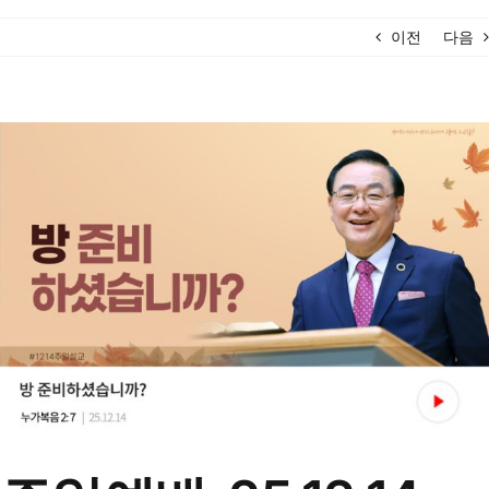
이전
다음
View
Larger
Image