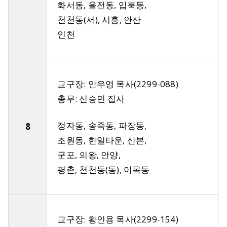
화서동, 율전동, 입북동,
천천동(서), 시흥, 안산
인천
교구장: 안우영 목사(2299-088)
총무: 신승민 집사
정자동, 송죽동, 파장동,
8
조원동, 한일타운, 산본,
군포, 의왕, 안양,
평촌, 천천동(동), 이목동
교구장: 황인용 목사(2299-154)