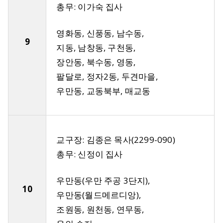
총무: 이가숙 집사
영화동, 신풍동, 남수동,
9
지동, 남창동, 구천동,
장안동, 북수동, 영동,
팔달로, 정자2동, 두견마을,
우만동, 교동북부, 매교동
교구장: 김종은 목사(2299-090)
총무: 신정이 집사
우만동(우만 주공 3단지),
10
우만동(월드메르디앙),
조원동, 원천동, 연무동,