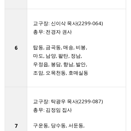
교구장: 신이삭 목사(2299-064)
총무: 전경자 권사
탑동, 금곡동, 매송, 비봉,
6
마도, 남양, 팔탄, 정남,
우정읍, 봉담, 향남, 발안,
조암, 오목천동, 호매실동
교구장: 탁광우 목사(2299-087)
총무: 김정임 집사
구운동, 당수동, 서둔동,
7