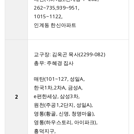
262~735,939~951,
1015~1122,
인계동 한신아파트
교구장: 김옥곤 목사(2299-082)
총무: 주혜경 집사
매탄(101~127, 성일A,
한국1차,2차A, 금성A,
e편한세상, 삼성3차,
2
원천(주공1,2단지, 성일A),
영통(황골, 신명, 청명마을),
영통(하우스토리, 아이파크),
흥덕지구,