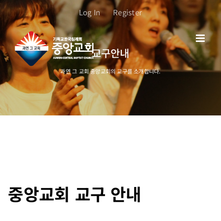
콘
Log In
Register
텐
츠
로
교구안내
건
너
과연 그 교회 중앙교회의 교구를 소개합니다.
뛰
기
중앙교회 교구 안내