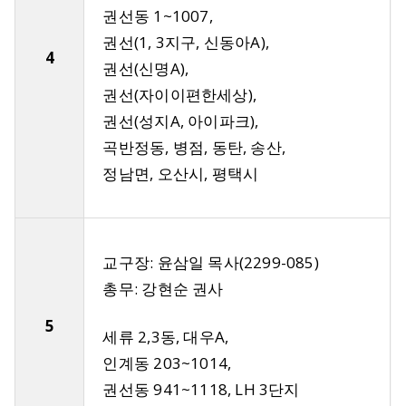
권선동 1~1007,
권선(1, 3지구, 신동아A),
4
권선(신명A),
권선(자이이편한세상),
권선(성지A, 아이파크),
곡반정동, 병점, 동탄, 송산,
정남면, 오산시, 평택시
교구장: 윤삼일 목사(2299-085)
총무: 강현순 권사
5
세류 2,3동, 대우A,
인계동 203~1014,
권선동 941~1118, LH 3단지