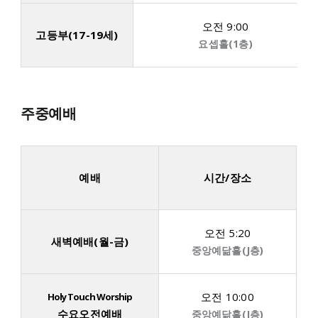
오전 9:00
고등부(17-19세)
요셉홀(1층)
주중예배
예배
시간/장소
오전 5:20
새벽예배(월-금)
중앙예닮홀(J층)
오전 10:00
Holy Touch Worship
수요오전예배
중앙예닮홀(J층)