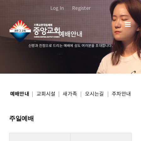
콘
Log In
Register
텐
츠
로
예배안내
건
너
신령과 진정으로 드리는 예배에 성도 여러분을 초대합니다.
뛰
기
예배안내
|
교회시설
|
새가족
|
오시는길
|
주차안내
주일예배