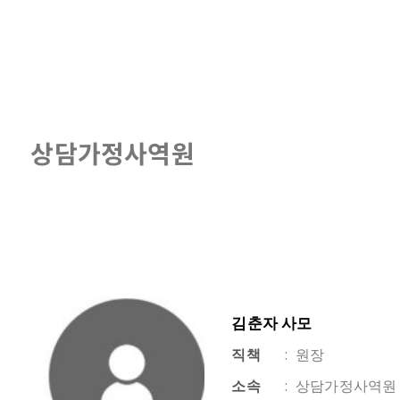
상담가정사역원
김춘자 사모
직책
:
원장
소속
:
상담가정사역원