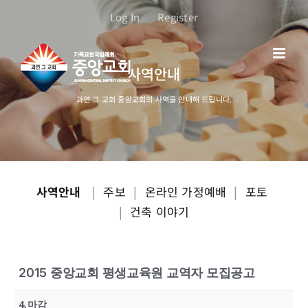
콘
Log In
Register
텐
츠
로
사역안내
건
너
과연 그 교회 중앙교회의 사역을 안내해 드립니다.
뛰
기
사역안내
|
주보
|
온라인 가정예배
|
포토
|
건축 이야기
2015 중앙교회 평생교육원 교역자 모집공고
4.마감