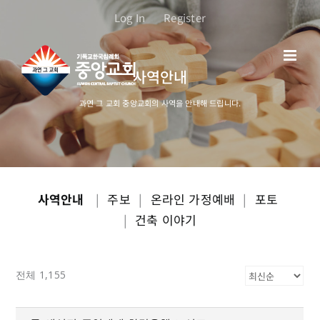
콘
Log In
Register
텐
츠
로
사역안내
건
너
과연 그 교회 중앙교회의 사역을 안내해 드립니다.
뛰
기
사역안내
|
주보
|
온라인 가정예배
|
포토
|
건축 이야기
전체 1,155