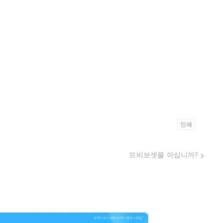
인쇄
므비보셋을 아십니까?