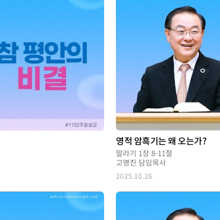
영적 암흑기는 왜 오는가?
말라기 1장 8-11절
고명진 담임목사
2025.10.26