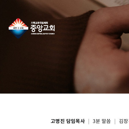
콘
텐
츠
로
건
너
뛰
기
고명진 담임목사
|
3분 말씀
|
김장