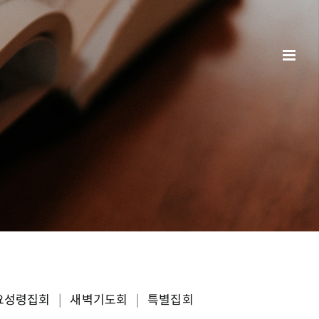
요성령집회
|
새벽기도회
|
특별집회