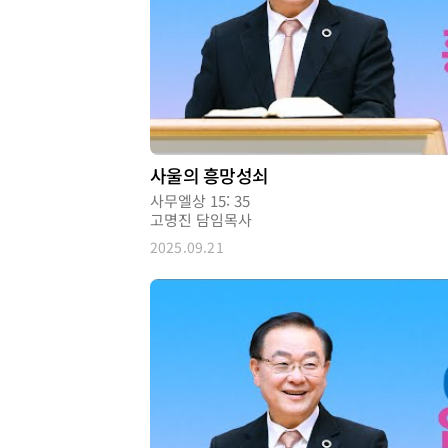
사울의 흥망성쇠
사무엘상 15: 35
고명진 담임목사
2025.09.21