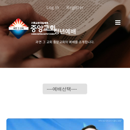
콘
Log In
Register
텐
츠
로
청년예배
건
너
과연 그 교회 중앙교회의 예배를 소개합니다.
뛰
기