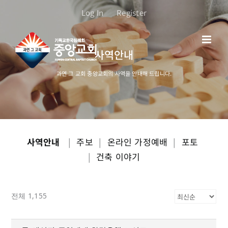
콘
Log In
Register
텐
츠
로
사역안내
건
너
과연 그 교회 중앙교회의 사역을 안내해 드립니다.
뛰
기
사역안내
|
주보
|
온라인 가정예배
|
포토
|
건축 이야기
전체 1,155