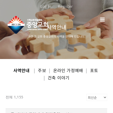
콘
Log In
Register
텐
츠
로
사역안내
건
너
과연 그 교회 중앙교회의 사역을 안내해 드립니다.
뛰
기
사역안내
|
주보
|
온라인 가정예배
|
포토
|
건축 이야기
전체 1,155